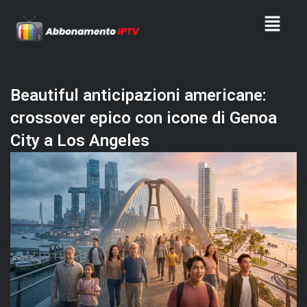
Skip
Menu
to
content
Beautiful anticipazioni americane:
crossover epico con icone di Genoa
City a Los Angeles