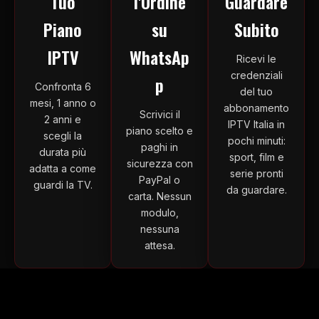
Tuo
l'Ordine
Guardare
Piano
su
Subito
IPTV
WhatsAp
Ricevi le
credenziali
p
Confronta 6
del tuo
mesi, 1 anno o
abbonamento
Scrivici il
2 anni e
IPTV Italia in
piano scelto e
scegli la
pochi minuti:
paghi in
durata più
sport, film e
sicurezza con
adatta a come
serie pronti
PayPal o
guardi la TV.
da guardare.
carta. Nessun
modulo,
nessuna
attesa.