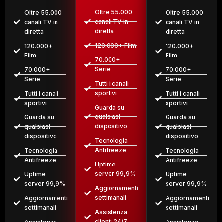
Oltre 55.000
Oltre 55.000
Oltre 55.000
canali TV in
canali TV in
canali TV in
diretta
diretta
diretta
120.000+ Film
120.000+
120.000+
Film
Film
70.000+
Serie
70.000+
70.000+
Serie
Serie
Tutti i canali
sportivi
Tutti i canali
Tutti i canali
sportivi
sportivi
Guarda su
qualsiasi
Guarda su
Guarda su
dispositivo
qualsiasi
qualsiasi
dispositivo
dispositivo
Tecnologia
Antifreeze
Tecnologia
Tecnologia
Antifreeze
Antifreeze
Uptime
server 99,9%
Uptime
Uptime
server 99,9%
server 99,9%
Aggiornamenti
settimanali
Aggiornamenti
Aggiornamenti
settimanali
settimanali
Assistenza
clienti 24/7
Assistenza
Assistenza