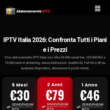
Skip
Menu
to
content
IPTV Italia 2026: Confronta Tutti i Piani
e i Prezzi
Il tuo abbonamento IPTV Italia con oltre 55.000 canali live, 120.000 film e
70.000 serie in streaming, senza interruzioni. Qualità HD, Full HD e 4K su
qualsiasi dispositivo, attivazione in pochi minuti.
2 Anni
6 Mesi
1 Anno
€79
€30
€46
SD/HD/FHD/4K
SD/HD/FHD/4K
SD/HD/FHD/4K
IPTV
IPTV
IPTV