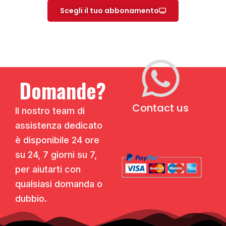
Scegli il tuo abbonamento
Domande?
Contact us
Il nostro team di
assistenza dedicato
è disponibile 24 ore
su 24, 7 giorni su 7,
per aiutarti con
qualsiasi domanda o
dubbio.