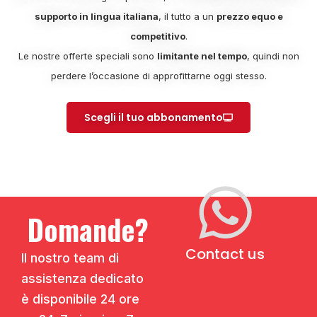
supporto in lingua italiana
, il tutto a un
prezzo equo e
competitivo
.
Le nostre offerte speciali sono
limitante nel tempo
, quindi non
perdere l’occasione di approfittarne oggi stesso.
Scegli il tuo abbonamento
Domande?
Contact us
Il nostro team di
assistenza dedicato
è disponibile 24 ore