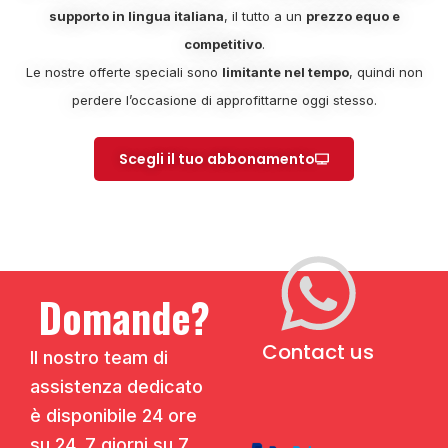
supporto in lingua italiana
, il tutto a un
prezzo equo e
competitivo
.
Le nostre offerte speciali sono
limitante nel tempo
, quindi non
perdere l’occasione di approfittarne oggi stesso.
Scegli il tuo abbonamento
Domande?
Contact us
Il nostro team di
assistenza dedicato
è disponibile 24 ore
su 24, 7 giorni su 7,