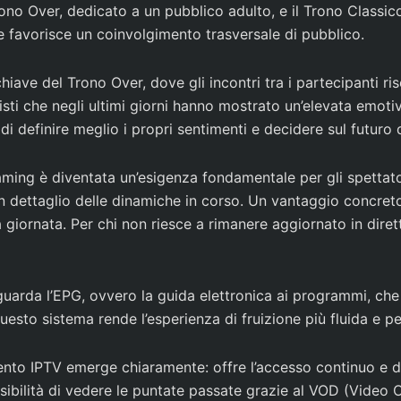
ono Over, dedicato a un pubblico adulto, e il Trono Classico
 e favorisce un coinvolgimento trasversale di pubblico.
iave del Trono Over, dove gli incontri tra i partecipanti ri
nisti che negli ultimi giorni hanno mostrato un’elevata emot
i definire meglio i propri sentimenti e decidere sul futuro d
aming è diventata un’esigenza fondamentale per gli spettato
n dettaglio delle dinamiche in corso. Un vantaggio concreto 
giornata. Per chi non riesce a rimanere aggiornato in diret
arda l’EPG, ovvero la guida elettronica ai programmi, che co
sto sistema rende l’esperienza di fruizione più fluida e pe
to IPTV emerge chiaramente: offre l’accesso continuo e di 
ssibilità di vedere le puntate passate grazie al VOD (Video 