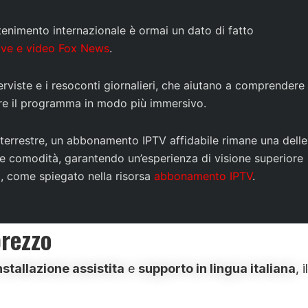
ttenimento internazionale è ormai un dato di fatto
live e video Fox News
.
erviste e i resoconti giornalieri, che aiutano a comprendere
vere il programma in modo più immersivo.
le terrestre, un abbonamento IPTV affidabile rimane una delle
ità e comodità, garantendo un’esperienza di visione superiore
, come spiegato nella risorsa
abbonamento IPTV
.
prezzo
nstallazione assistita
e
supporto in lingua italiana
, il